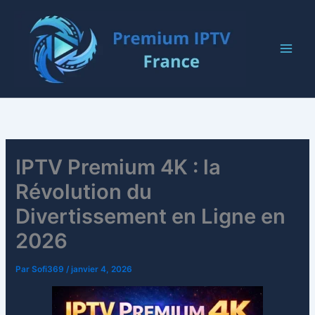
Aller
au
contenu
IPTV Premium 4K : la
Révolution du
Divertissement en Ligne en
2026
Par
Sofi369
/
janvier 4, 2026