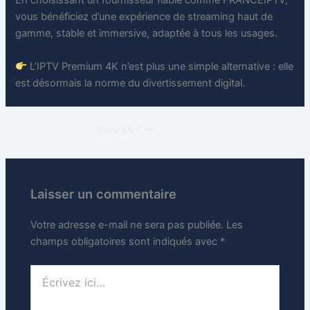
En choisissant un fournisseur fiable comme FRANCEIPTV,
vous bénéficiez d’une expérience de streaming haut de
gamme, stable et immersive, adaptée à tous les usages.
L’IPTV Premium 4K n’est plus une simple alternative : elle
est désormais la norme du divertissement digital.
SUIVANT
Laisser un commentaire
Votre adresse e-mail ne sera pas publiée.
Les
champs obligatoires sont indiqués avec
*
Écrivez
ici…