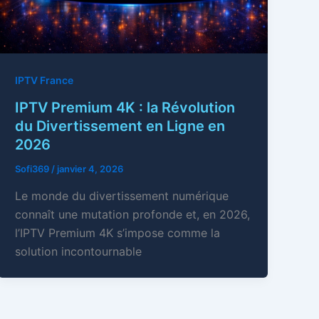
IPTV France
IPTV Premium 4K : la Révolution
du Divertissement en Ligne en
2026
Sofi369
/
janvier 4, 2026
Le monde du divertissement numérique
connaît une mutation profonde et, en 2026,
l’IPTV Premium 4K s’impose comme la
solution incontournable