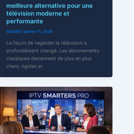
meilleure alternative pour une
télévision moderne et
performante
Sofi369
/
janvier 11, 2026
La façon de regarder la télévision a
profondément changé. Les abonnements
classiques deviennent de plus en plus
chers, rigides et