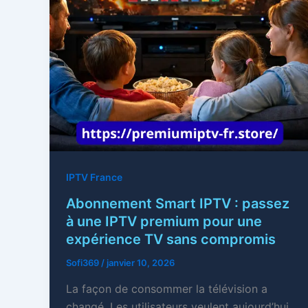
IPTV France
Abonnement Smart IPTV : passez
à une IPTV premium pour une
expérience TV sans compromis
Sofi369
/
janvier 10, 2026
La façon de consommer la télévision a
changé. Les utilisateurs veulent aujourd’hui