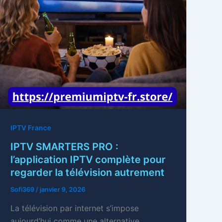
IPTV France
IPTV SMARTERS PRO :
l’application IPTV complète pour
regarder la télévision autrement
Sofi369
/
janvier 9, 2026
La télévision par internet s’impose
aujourd’hui comme une alternative