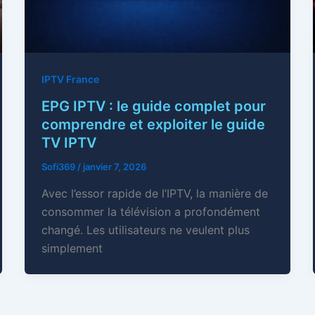
IPTV France
EPG IPTV : le guide complet pour
comprendre et exploiter le guide
TV IPTV
Sofi369
/
janvier 7, 2026
Avec l’essor rapide de l’IPTV, la manière de
consommer la télévision a profondément
changé. Les utilisateurs ne veulent plus
simplement