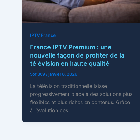
IPTV France
France IPTV Premium : une
nouvelle façon de profiter de la
télévision en haute qualité
Sofi369
/
janvier 8, 2026
La télévision traditionnelle laisse
progressivement place à des solutions plus
flexibles et plus riches en contenus. Grâce
à l’évolution des