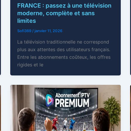
FRANCE : passez à une télévision
moderne, complète et sans
limites
Sofi369
/
janvier 11, 2026
La télévision traditionnelle ne correspond
plus aux attentes des utilisateurs français.
Entre les abonnements coûteux, les offres
rigides et le