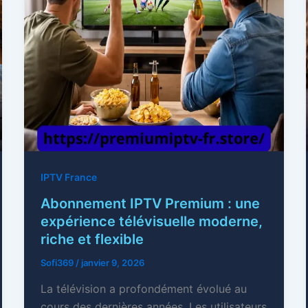
IPTV France
Abonnement IPTV Premium : une
expérience télévisuelle moderne,
riche et flexible
Sofi369
/
janvier 9, 2026
La télévision a profondément évolué au
cours des dernières années. Les utilisateurs